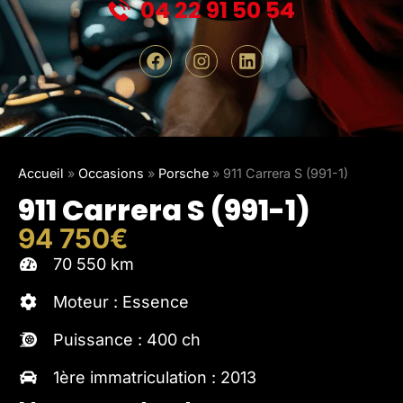
04 22 91 50 54
Accueil
»
Occasions
»
Porsche
»
911 Carrera S (991-1)
911 Carrera S (991-1)
94 750€
70 550 km
Moteur : Essence
Puissance : 400 ch
1ère immatriculation : 2013