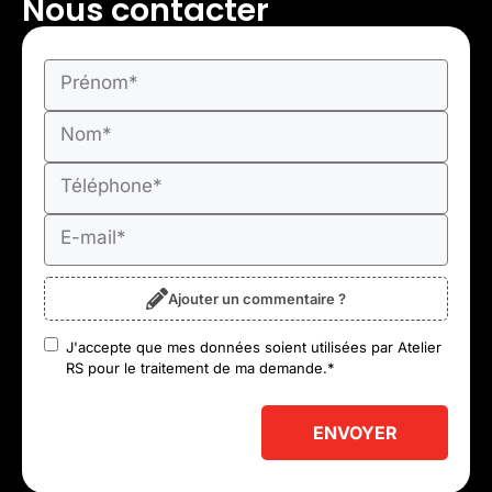
Nous contacter
Prénom
*
Nom
*
Téléphone
*
E-mail
*
Ajouter un commentaire ?
J'accepte que mes données soient utilisées par Atelier
RGPD
*
RS pour le traitement de ma demande.
*