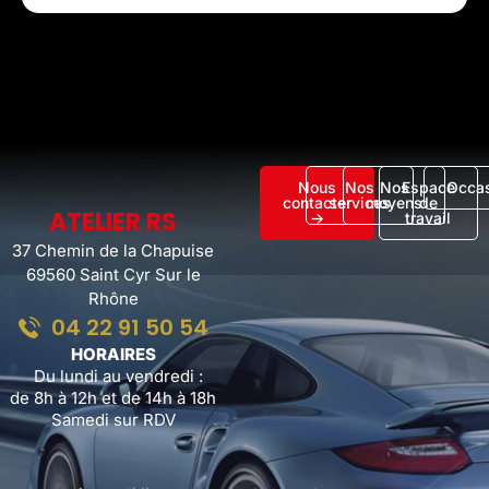
Nous
Nos
Nos
Espace
Occa
contacter
services
moyens
de
ATELIER RS
->
travail
37 Chemin de la Chapuise
69560 Saint Cyr Sur le
Rhône
04 22 91 50 54
HORAIRES
Du lundi au vendredi :
de 8h à 12h et de 14h à 18h
Samedi sur RDV