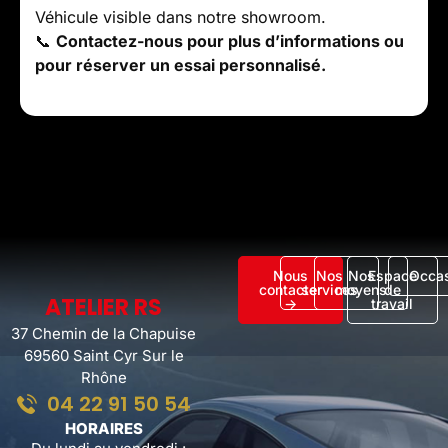
Véhicule visible dans notre showroom.
📞
Contactez-nous pour plus d’informations ou
pour réserver un essai personnalisé.
Nous
Nos
Nos
Espace
Occa
contacter
services
moyens
de
ATELIER RS
->
travail
37 Chemin de la Chapuise
69560 Saint Cyr Sur le
Rhône
04 22 91 50 54
HORAIRES