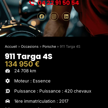
04 22 91 50 54
Accueil
»
Occasions
»
Porsche
»
911 Targa 4S
911 Targa 4S
134 950 €
24 708 km
Moteur : Essence
Puissance : Puissance : 420 chevaux
1ère immatriculation : 2017