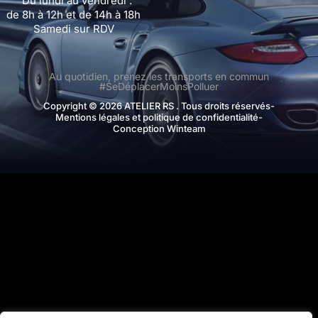
Du lundi au vendredi :
de 8h à 12h et de 14h à 18h
Samedi sur RDV
Au quotidien, prenez les transports en commun
#SeDéplacerMoinsPolluer
Copyright © 2026 ATELIER RS . Tous droits réservés
-
Mentions légales et politique de confidentialité
-
Conception Winteam