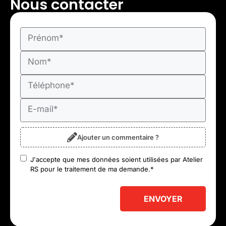
Nous contacter
Prénom
*
Nom
*
Téléphone
*
E-mail
*
Ajouter un commentaire ?
J'accepte que mes données soient utilisées par Atelier
RGPD
*
RS pour le traitement de ma demande.
*