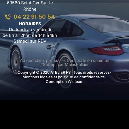
69560 Saint Cyr Sur le
Rhône
04 22 91 50 54
HORAIRES
Du lundi au vendredi :
de 8h à 12h et de 14h à 18h
Samedi sur RDV
Au quotidien, prenez les transports en commun
#SeDéplacerMoinsPolluer
Copyright © 2026 ATELIER RS . Tous droits réservés
-
Mentions légales et politique de confidentialité
-
Conception Winteam