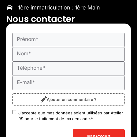
1ère immatriculation : 1ère Main
Nous contacter
Prénom
*
Nom
*
Téléphone
*
E-mail
*
Ajouter un commentaire ?
J'accepte que mes données soient utilisées par Atelier
RGPD
*
RS pour le traitement de ma demande.
*