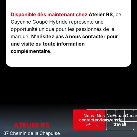
Disponible dès maintenant chez
Atelier RS
,
ce
Cayenne Coupé Hybride représente une
opportunité unique pour les passionnés de la
marque.
N’hésitez pas à
nous contacter
pour
une visite ou toute information
complémentaire.
Nous
Nos
Nos
Espace
Occa
contacter
services
moyens
de
ATELIER RS
->
travail
37 Chemin de la Chapuise